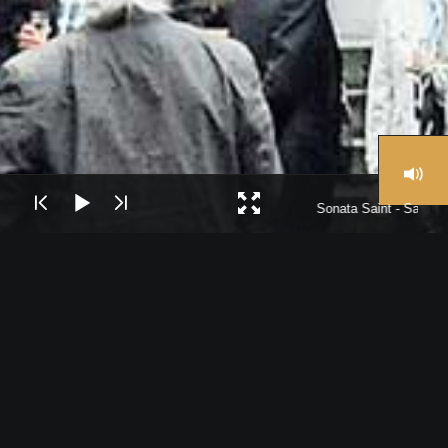
Sonata Saint - Saëns I
El “Theater für Niedersachsen” está
situado en Hildesheim, y tal y como su
nombre indica está en Baja Sajonia
(Niedersachsen); El Teatro ofrece a la
audiencia de Hildesheim y de Baja Sajonia